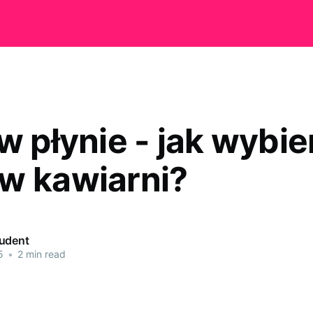
w płynie - jak wybie
w kawiarni?
udent
5
•
2 min read