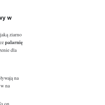
awy w
jaką ziarno
palarnię
zez
zenie dla
pływają na
yw na
To on