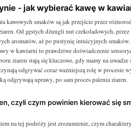
łynie - jak wybierać kawę w kawia
ta kawowych smaków są jak przejście przez różnoro
iaren. Od gęstych dżungli nut czekoladowych, przez
wych aromatów, aż po pustynię intuicyjnych smaków
awy w kawiarni to prawdziwe doświadczenie sensoryc
oru ziaren stają się kluczowe, gdy mamy na uwadze
czynają odgrywać coraz ważniejszą rolę w procesie w
jaką odgrywają uprawy, po sam proces palenia ziaren.
en, czyli czym powinien kierować się 
em na tej podróży jest zrozumienie, czym charaktery