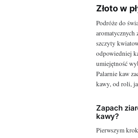
Złoto w p
Podróże do świa
aromatycznych z
szczyty kwiato
odpowiedniej k
umiejętność wyb
Palarnie kaw za
kawy, od roli, 
Zapach ziar
kawy?
Pierwszym kroki