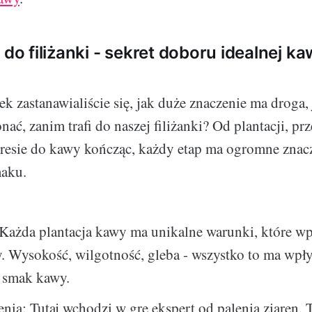
 do filiżanki - sekret doboru idealnej k
k zastanawialiście się, jak duże znaczenie ma droga, 
ać, zanim trafi do naszej filiżanki? Od plantacji, pr
presie do kawy kończąc, każdy etap ma ogromne znac
maku.
 Każda plantacja kawy ma unikalne warunki, które w
. Wysokość, wilgotność, gleba - wszystko to ma wpł
y smak kawy.
enia: Tutaj wchodzi w grę ekspert od palenia ziaren. 