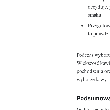
decyduje, 
smaku.
Przygotowa
to prawdzi
Podczas wyboru
Większość kawia
pochodzenia ora
wyborze kawy.
Podsumowan
Wybór kawy to 