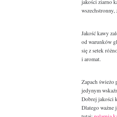
jakości ziarno 
wszechstronny,
Jakość kawy zal
od warunków gle
się z setek róż
i aromat.
Zapach świeżo p
jedynym wskaźn
Dobrej jakości 
Dlatego ważne j
tutaj:
palarnia 