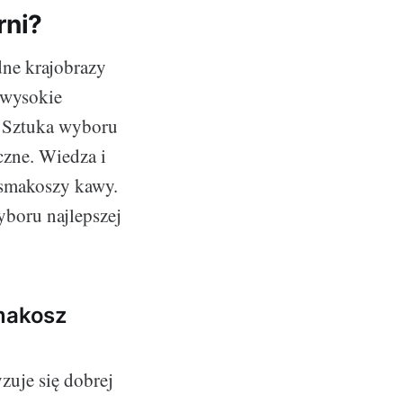
rni?
dne krajobrazy
 wysokie
. Sztuka wyboru
zne. Wiedza i
 smakoszy kawy.
yboru najlepszej
smakosz
zuje się dobrej