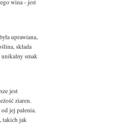
ego wina - jest
była uprawiana,
ślina, składa
j unikalny smak
ze jest
żość ziaren.
d jej palenia.
 takich jak