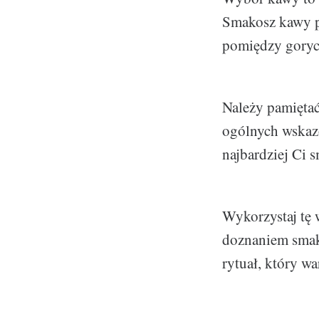
Smakosz kawy po
pomiędzy gorycz
Należy pamiętać
ogólnych wskazó
najbardziej Ci 
Wykorzystaj tę 
doznaniem smak
rytuał, który wa