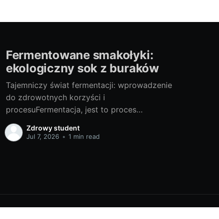
Fermentowane smakołyki:
ekologiczny sok z buraków
Tajemniczy świat fermentacji: wprowadzenie
do zdrowotnych korzyści i
procesuFermentacja, jest to proces
przekształcania jednej substancji w inną za
Zdrowy student
pomocą mikroorganizmów, takich jak drożdże
Jul 7, 2026
•
1 min read
czy bakterie. Jest to naturalny proces, który od
dawna wykorzystywany jest do produkcji
różnych smakołyków, w tym chleba, sera,
jogurtu i oczywiście, kiszonych warzyw.
Ostatnio fermentowane produkty,