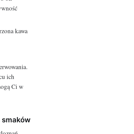
sywność
arzona kawa
erwowania.
cu ich
mogą Ci w
ns smaków
 doznań.