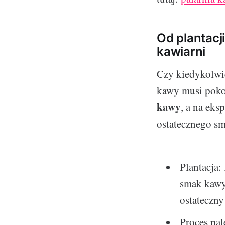
Od plantacji
kawiarni
Czy kiedykolwie
kawy musi pokon
kawy
, a na eks
ostatecznego s
Plantacja:
smak kawy
ostateczn
Proces pal