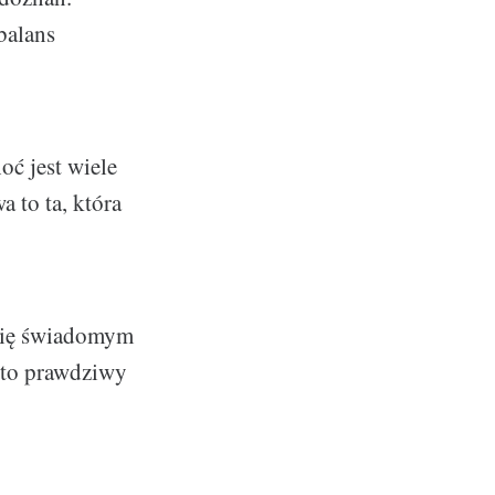
balans
oć jest wiele
 to ta, która
 się świadomym
 to prawdziwy