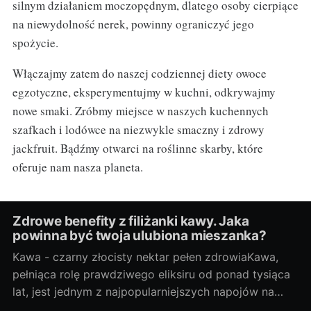
silnym działaniem moczopędnym, dlatego osoby cierpiące
na niewydolność nerek, powinny ograniczyć jego
spożycie.
Włączajmy zatem do naszej codziennej diety owoce
egzotyczne, eksperymentujmy w kuchni, odkrywajmy
nowe smaki. Zróbmy miejsce w naszych kuchennych
szafkach i lodówce na niezwykle smaczny i zdrowy
jackfruit. Bądźmy otwarci na roślinne skarby, które
oferuje nam nasza planeta.
Zdrowe benefity z filiżanki kawy. Jaka
powinna być twoja ulubiona mieszanka?
Kawa - czarny złocisty nektar pełen zdrowiaKawa,
pełniąca rolę prawdziwego eliksiru od ponad tysiąca
lat, jest jednym z najpopularniejszych napojów na
świecie. Początki jej historii sięgają Etiopii, skąd