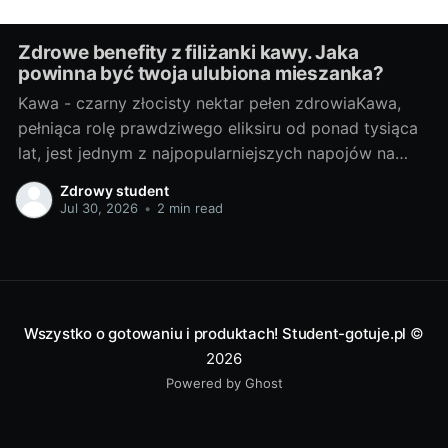
Zdrowe benefity z filiżanki kawy. Jaka
powinna być twoja ulubiona mieszanka?
Kawa - czarny złocisty nektar pełen zdrowiaKawa,
pełniąca rolę prawdziwego eliksiru od ponad tysiąca
lat, jest jednym z najpopularniejszych napojów na
świecie. Początki jej historii sięgają Etiopii, skąd
Zdrowy student
kawowe ziarna rozpoczęły swoją podróż na Bliski
Jul 30, 2026
•
2 min read
Wschód, do Europy, aż w końcu zdobyły cały świat.
Złocisty nektar zawdzięcza swoją popularność nie
Wszystko o gotowaniu i produktach! Student-gotuje.pl
©
2026
Powered by Ghost