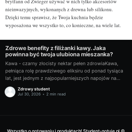
brytfann od Zwieger używać w nich tylko akcesoriów
nieinwazyjnych, wykonanych z drewna lub silikonu.
Dzięki temu sprawisz, że Twoja kuchnia będzie
wyposażona we wszystko to, co konieczne, na wiele lat.
Zdrowe benefity z filiżanki kawy. Jaka
powinna być twoja ulubiona mieszanka?
Kawa - czarny złocisty nektar pełen zdrowiaKawa,
pełniąca rolę prawdziwego eliksiru od ponad tysiąca
lat, jest jednym z najpopularniejszych napojów na
świecie. Początki jej historii sięgają Etiopii, skąd
Zdrowy student
kawowe ziarna rozpoczęły swoją podróż na Bliski
Jul 30, 2026
•
2 min read
Wschód, do Europy, aż w końcu zdobyły cały świat.
Złocisty nektar zawdzięcza swoją popularność nie
Wszystko o gotowaniu i produktach! Student-gotuje.pl
©