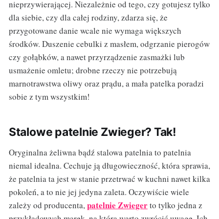
nieprzywierającej. Niezależnie od tego, czy gotujesz tylko
dla siebie, czy dla całej rodziny, zdarza się, że
przygotowane danie wcale nie wymaga większych
środków. Duszenie cebulki z masłem, odgrzanie pierogów
czy gołąbków, a nawet przyrządzenie zasmażki lub
usmażenie omletu; drobne rzeczy nie potrzebują
marnotrawstwa oliwy oraz prądu, a mała patelka poradzi
sobie z tym wszystkim!
Stalowe patelnie Zwieger? Tak!
Oryginalna żeliwna bądź stalowa patelnia to patelnia
niemal idealna. Cechuje ją długowieczność, która sprawia,
że patelnia ta jest w stanie przetrwać w kuchni nawet kilka
pokoleń, a to nie jej jedyna zaleta. Oczywiście wiele
patelnie Zwieger
zależy od producenta,
to tylko jedna z
przykładowych marek, na którą warto zwrócić uwagę. Ich