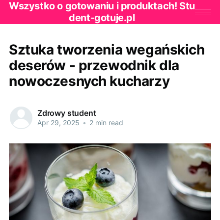
Wszystko o gotowaniu i produktach! Stu
dent-gotuje.pl
Sztuka tworzenia wegańskich
deserów - przewodnik dla
nowoczesnych kucharzy
Zdrowy student
Apr 29, 2025
•
2 min read