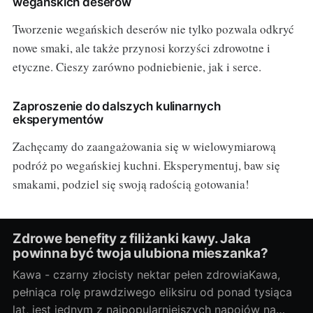
wegańskich deserów
Tworzenie wegańskich deserów nie tylko pozwala odkryć
nowe smaki, ale także przynosi korzyści zdrowotne i
etyczne. Cieszy zarówno podniebienie, jak i serce.
Zaproszenie do dalszych kulinarnych
eksperymentów
Zachęcamy do zaangażowania się w wielowymiarową
podróż po wegańskiej kuchni. Eksperymentuj, baw się
smakami, podziel się swoją radością gotowania!
Zdrowe benefity z filiżanki kawy. Jaka
powinna być twoja ulubiona mieszanka?
Kawa - czarny złocisty nektar pełen zdrowiaKawa,
pełniąca rolę prawdziwego eliksiru od ponad tysiąca
lat, jest jednym z najpopularniejszych napojów na