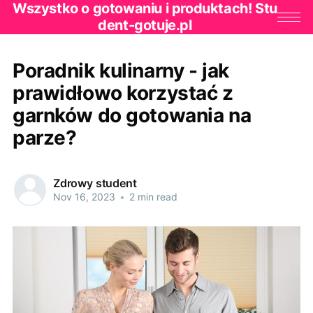
Wszystko o gotowaniu i produktach! Stu
dent-gotuje.pl
Poradnik kulinarny - jak
prawidłowo korzystać z
garnków do gotowania na
parze?
Zdrowy student
Nov 16, 2023
•
2 min read