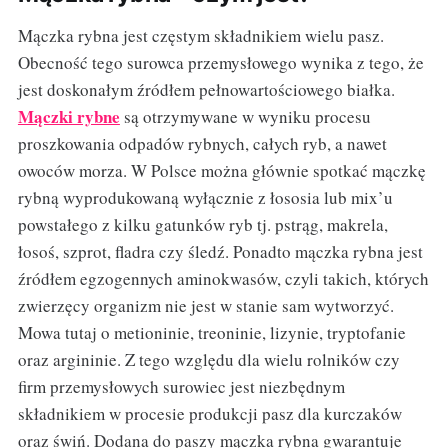
Mączka rybna jest częstym składnikiem wielu pasz.
Obecność tego surowca przemysłowego wynika z tego, że
jest doskonałym źródłem pełnowartościowego białka.
Mączki rybne
są otrzymywane w wyniku procesu
proszkowania odpadów rybnych, całych ryb, a nawet
owoców morza. W Polsce można głównie spotkać mączkę
rybną wyprodukowaną wyłącznie z łososia lub mix’u
powstałego z kilku gatunków ryb tj. pstrąg, makrela,
łosoś, szprot, fladra czy śledź. Ponadto mączka rybna jest
źródłem egzogennych aminokwasów, czyli takich, których
zwierzęcy organizm nie jest w stanie sam wytworzyć.
Mowa tutaj o metioninie, treoninie, lizynie, tryptofanie
oraz argininie. Z tego względu dla wielu rolników czy
firm przemysłowych surowiec jest niezbędnym
składnikiem w procesie produkcji pasz dla kurczaków
oraz świń. Dodana do paszy mączka rybna gwarantuje