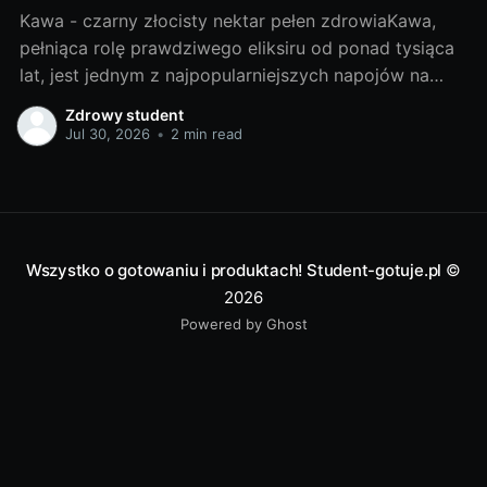
Kawa - czarny złocisty nektar pełen zdrowiaKawa,
pełniąca rolę prawdziwego eliksiru od ponad tysiąca
lat, jest jednym z najpopularniejszych napojów na
świecie. Początki jej historii sięgają Etiopii, skąd
Zdrowy student
kawowe ziarna rozpoczęły swoją podróż na Bliski
Jul 30, 2026
•
2 min read
Wschód, do Europy, aż w końcu zdobyły cały świat.
Złocisty nektar zawdzięcza swoją popularność nie
Wszystko o gotowaniu i produktach! Student-gotuje.pl
©
2026
Powered by Ghost