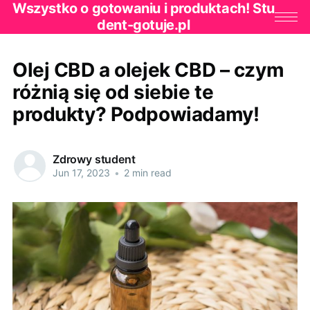
Wszystko o gotowaniu i produktach! Stu
dent-gotuje.pl
Olej CBD a olejek CBD – czym
różnią się od siebie te
produkty? Podpowiadamy!
Zdrowy student
Jun 17, 2023
•
2 min read