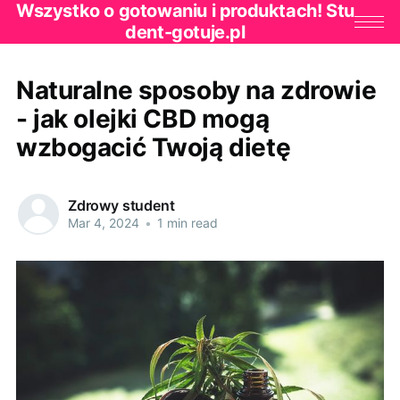
Wszystko o gotowaniu i produktach! Stu
dent-gotuje.pl
Naturalne sposoby na zdrowie
- jak olejki CBD mogą
wzbogacić Twoją dietę
Zdrowy student
Mar 4, 2024
•
1 min read