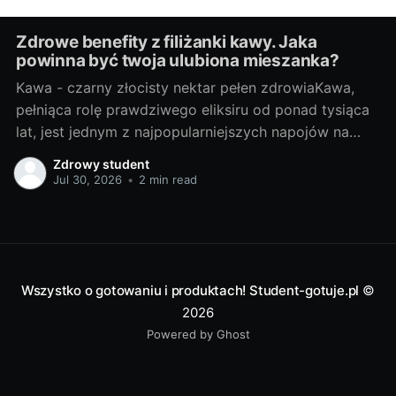
Zdrowe benefity z filiżanki kawy. Jaka
powinna być twoja ulubiona mieszanka?
Kawa - czarny złocisty nektar pełen zdrowiaKawa,
pełniąca rolę prawdziwego eliksiru od ponad tysiąca
lat, jest jednym z najpopularniejszych napojów na
świecie. Początki jej historii sięgają Etiopii, skąd
Zdrowy student
kawowe ziarna rozpoczęły swoją podróż na Bliski
Jul 30, 2026
•
2 min read
Wschód, do Europy, aż w końcu zdobyły cały świat.
Złocisty nektar zawdzięcza swoją popularność nie
Wszystko o gotowaniu i produktach! Student-gotuje.pl
©
2026
Powered by Ghost