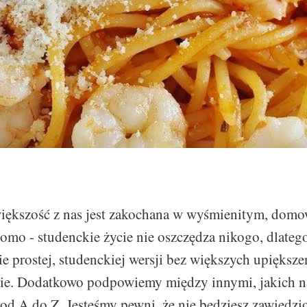
większość z nas jest zakochana w wyśmienitym, domo
omo - studenckie życie nie oszczędza nikogo, dlate
e prostej, studenckiej wersji bez większych upiększ
cie. Dodatkowo podpowiemy między innymi, jakich na
od A do Z. Jesteśmy pewni, że nie będziesz zawiedz