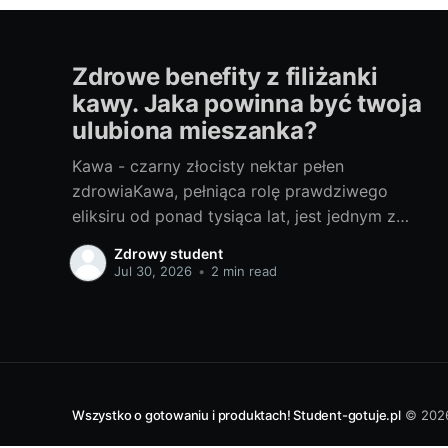
Zdrowe benefity z filiżanki
kawy. Jaka powinna być twoja
ulubiona mieszanka?
Kawa - czarny złocisty nektar pełen
zdrowiaKawa, pełniąca rolę prawdziwego
eliksiru od ponad tysiąca lat, jest jednym z
najpopularniejszych napojów na świecie.
Zdrowy student
Początki jej historii sięgają Etiopii, skąd
Jul 30, 2026
•
2 min read
kawowe ziarna rozpoczęły swoją podróż na
Bliski Wschód, do Europy, aż w końcu zdobyły
cały świat. Złocisty nektar zawdzięcza swoją
popularność nie
Wszystko o gotowaniu i produktach! Student-gotuje.pl
© 202