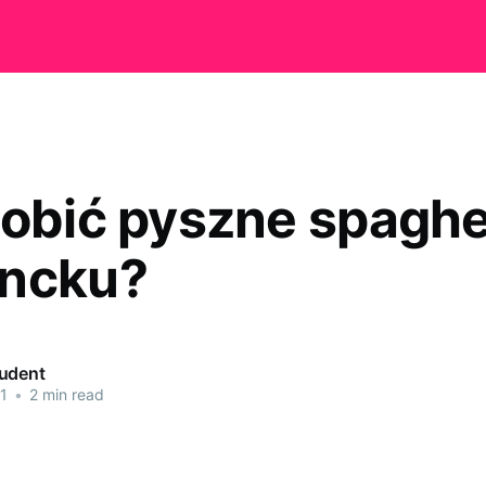
robić pyszne spaghe
ncku?
udent
1
•
2 min read