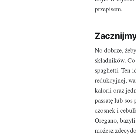
przepisem.
Zacznijmy
No dobrze, żeb
składników. Co 
spaghetti. Ten id
redukcyjnej, wa
kalorii oraz je
passatę lub sos
czosnek i cebul
Oregano, bazylia
możesz zdecydo