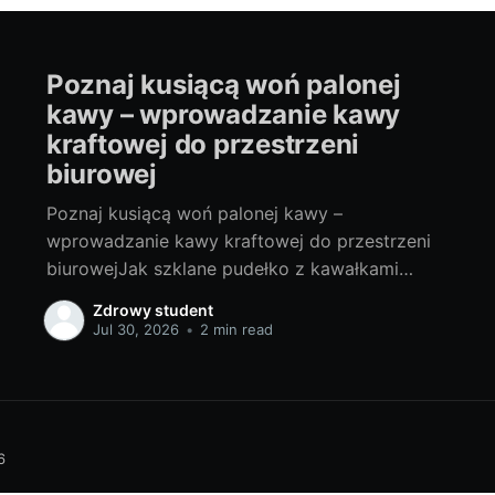
Poznaj kusiącą woń palonej
kawy – wprowadzanie kawy
kraftowej do przestrzeni
biurowej
Poznaj kusiącą woń palonej kawy –
wprowadzanie kawy kraftowej do przestrzeni
biurowejJak szklane pudełko z kawałkami
czekolady, które ukrywają różnorodne
Zdrowy student
nadzienia, tak i oferta kaw na rynku zamienia
Jul 30, 2026
•
2 min read
się w prawdziwe Cornucopia smaków i
aromatów. Jednym z nichjest kawa kraftowa,
który rozwija smakoszy kawy i zmienia
przestrzeń biurową. Unikalność kawy kraftowej
6