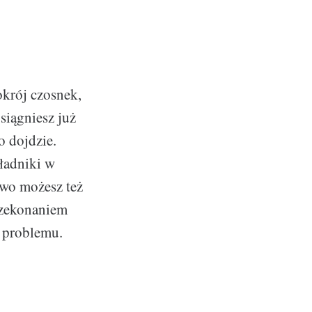
krój czosnek,
siągniesz już
o dojdzie.
kładniki w
owo możesz też
rzekonaniem
o problemu.