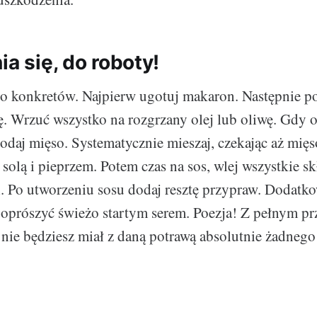
ia się, do roboty!
o konkretów. Najpierw ugotuj makaron. Następnie po
ę. Wrzuć wszystko na rozgrzany olej lub oliwę. Gdy o
dodaj mięso. Systematycznie mieszaj, czekając aż mięs
solą i pieprzem. Potem czas na sos, wlej wszystkie s
i. Po utworzeniu sosu dodaj resztę przypraw. Dodatk
 oprószyć świeżo startym serem. Poezja! Z pełnym p
 nie będziesz miał z daną potrawą absolutnie żadneg