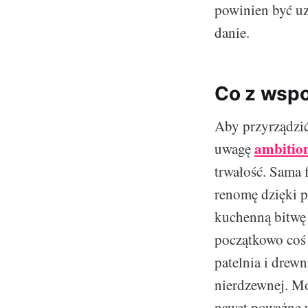
powinien być u
danie.
Co z wsp
Aby przyrządzić 
ambitio
uwagę
trwałość. Sama 
renomę dzięki p
kuchenną bitwę
początkowo coś 
patelnia i drewn
nierdzewnej. Mo
nawet poważne 