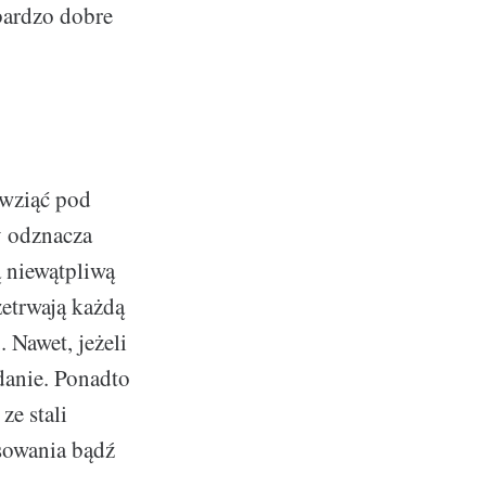
bardzo dobre
 wziąć pod
y odznacza
ą niewątpliwą
etrwają każdą
Nawet, jeżeli
danie. Ponadto
ze stali
ysowania bądź