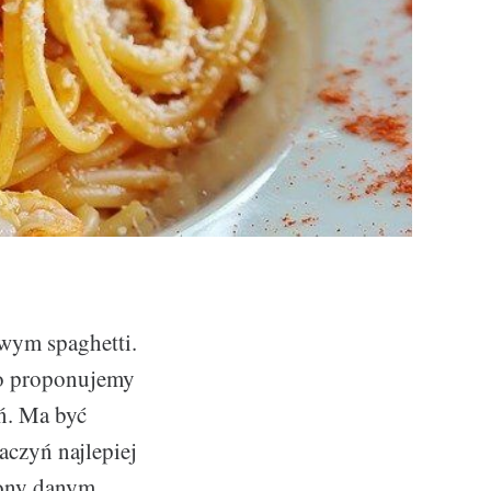
wym spaghetti.
go proponujemy
eń. Ma być
czyń najlepiej
iony danym