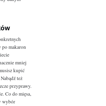
ków
onkretnych
rw po makaron
iecie
nacznie mniej
 musisz kupić
 Nabądź też
szcze przyprawy.
le. Co do mięsa,
y wybór