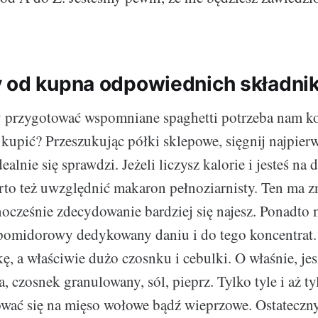
 od kupna odpowiednich składni
y przygotować wspomniane spaghetti potrzeba nam k
kupić? Przeszukując półki sklepowe, sięgnij najpie
ealnie się sprawdzi. Jeżeli liczysz kalorie i jesteś na d
rto też uwzględnić makaron pełnoziarnisty. Ten ma z
dnocześnie zdecydowanie bardziej się najesz. Ponadto
 pomidorowy dedykowany daniu i do tego koncentrat.
kę, a właściwie dużo czosnku i cebulki. O właśnie, je
, czosnek granulowany, sól, pieprz. Tylko tyle i aż ty
wać się na mięso wołowe bądź wieprzowe. Ostateczn