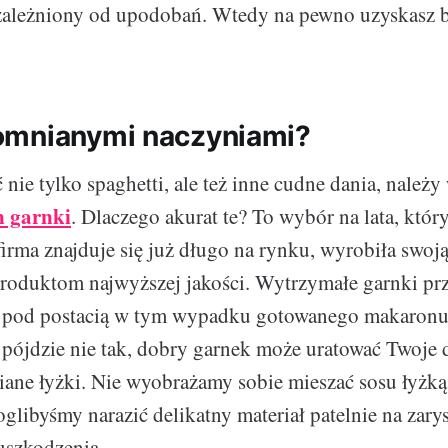
zależniony od upodobań. Wtedy na pewno uzyskasz 
omnianymi naczyniami?
nie tylko spaghetti, ale też inne cudne dania, należy
n garnki
. Dlaczego akurat te? To wybór na lata, któr
firma znajduje się już długo na rynku, wyrobiła swoj
roduktom najwyższej jakości. Wytrzymałe garnki prz
 pod postacią w tym wypadku gotowanego makaronu. 
pójdzie nie tak, dobry garnek może uratować Twoje 
iane łyżki. Nie wyobrażamy sobie mieszać sosu łyżką 
glibyśmy narazić delikatny materiał patelnie na zar
uszkodzenia.