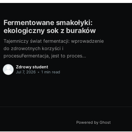
Fermentowane smakołyki:
ekologiczny sok z buraków
Tajemniczy świat fermentacji: wprowadzenie
do zdrowotnych korzyści i
procesuFermentacja, jest to proces
przekształcania jednej substancji w inną za
Zdrowy student
pomocą mikroorganizmów, takich jak drożdże
Jul 7, 2026
•
1 min read
czy bakterie. Jest to naturalny proces, który od
dawna wykorzystywany jest do produkcji
różnych smakołyków, w tym chleba, sera,
jogurtu i oczywiście, kiszonych warzyw.
Ostatnio fermentowane produkty,
Powered by Ghost