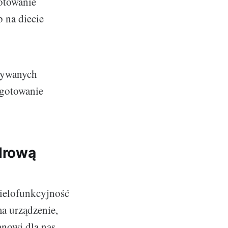
gotowanie
 na diecie
wywanych
 gotowanie
drową
ielofunkcyjność
ma urządzenie,
anowi dla nas