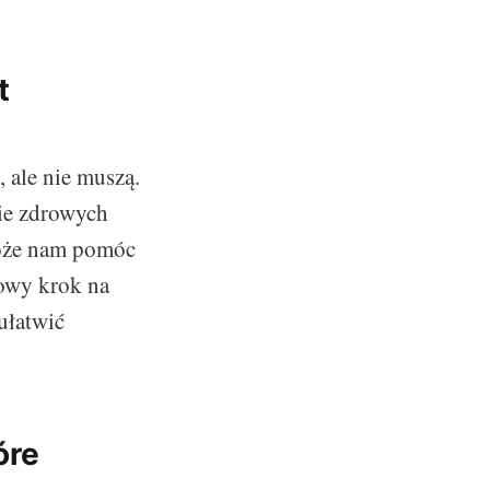
t
 ale nie muszą.
nie zdrowych
może nam pomóc
owy krok na
ułatwić
óre