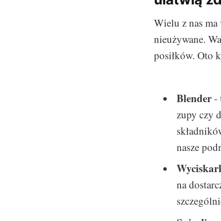
Wielu z nas ma 
nieużywane. Waż
posiłków. Oto k
Blender
- 
zupy czy 
składników
nasze podn
Wyciskar
na dostarc
szczególni