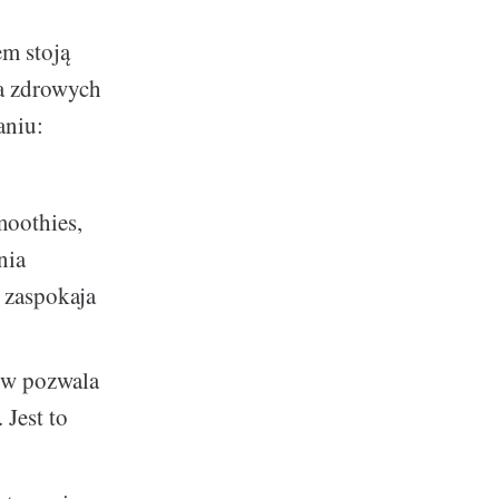
em stoją
ia zdrowych
aniu:
moothies,
nia
 zaspokaja
yw pozwala
Jest to