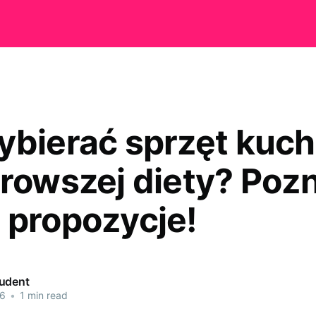
ybierać sprzęt kuc
drowszej diety? Pozn
 propozycje!
udent
26
•
1 min read