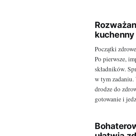
Rozważani
kuchenny
Początki zdrowe
Po pierwsze, im
składników. Sp
w tym zadaniu.
drodze do zdrow
gotowanie i jed
Bohaterow
ułatwią z