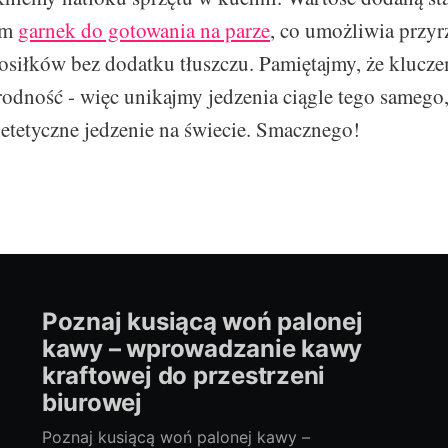
im
garnek do gotowania na parze
, co umożliwia przyr
siłków bez dodatku tłuszczu. Pamiętajmy, że klucz
rodność - więc unikajmy jedzenia ciągle tego samego, 
dietetyczne jedzenie na świecie. Smacznego!
Poznaj kusiącą woń palonej
kawy – wprowadzanie kawy
kraftowej do przestrzeni
biurowej
Poznaj kusiącą woń palonej kawy –