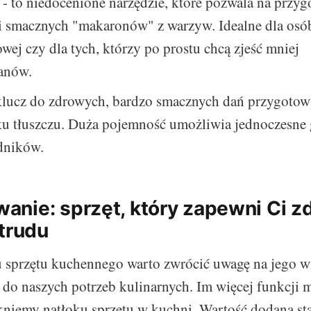
- to niedocenione narzędzie, które pozwala na przy
i smacznych "makaronów" z warzyw. Idealne dla osób
wej czy dla tych, którzy po prostu chcą zjeść mniej
anów.
 klucz do zdrowych, bardzo smacznych dań przygoto
ku tłuszczu. Duża pojemność umożliwia jednoczesne
adników.
nie: sprzęt, który zapewni Ci z
 trudu
 sprzętu kuchennego warto zwrócić uwagę na jego w
 do naszych potrzeb kulinarnych. Im więcej funkcji 
ikniemy natłoku sprzętu w kuchni. Wartość dodaną st