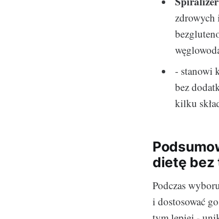
Spiralizer
zdrowych 
bezgluteno
węglowod
- stanowi
bez dodat
kilku skł
Podsumowa
dietę bez
Podczas wyboru
i dostosować go
tym lepiej - un