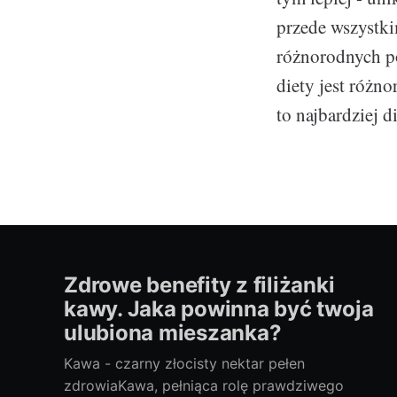
przede wszystk
różnorodnych po
diety jest różno
to najbardziej 
Zdrowe benefity z filiżanki
kawy. Jaka powinna być twoja
ulubiona mieszanka?
Kawa - czarny złocisty nektar pełen
zdrowiaKawa, pełniąca rolę prawdziwego