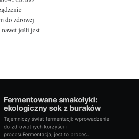
ządzenie
em do zdrowej
nawet jeśli jest
Fermentowane smakołyki:
ekologiczny sok z buraków
Tajemniczy świat fermentacji: wprowadzenie
do zdrowotnych korzyści i
procesuFermentacja, jest to proces